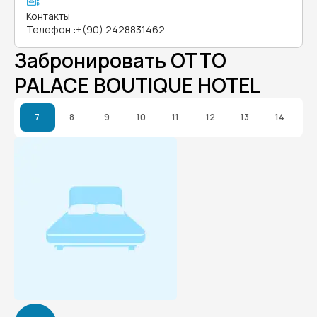
Контакты
Телефон
:
+(90) 2428831462
Забронировать OTTO
PALACE BOUTIQUE HOTEL
7
8
9
10
11
12
13
14