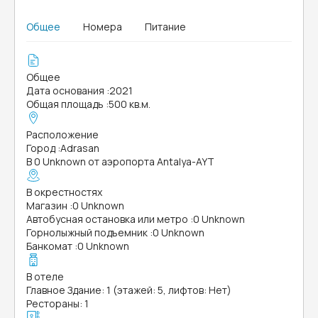
Общее
Номера
Питание
Общее
Дата основания
:
2021
Общая площадь
:
500 кв.м.
Расположение
Город
:
Adrasan
В 0 Unknown от аэропорта Antalya-AYT
В окрестностях
Магазин
:
0 Unknown
Автобусная остановка или метро
:
0 Unknown
Горнолыжный подъемник
:
0 Unknown
Банкомат
:
0 Unknown
В отеле
Главное Здание: 1 (этажей: 5, лифтов: Нет)
Рестораны: 1