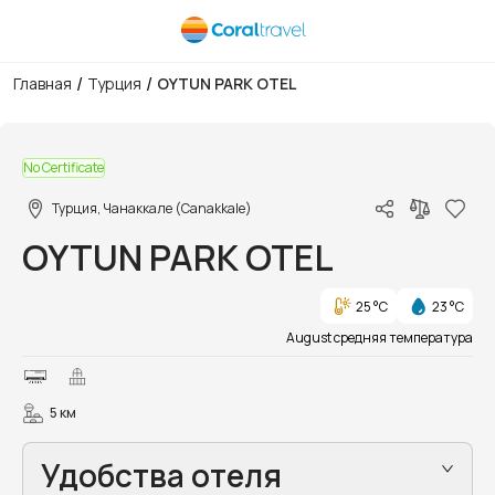
/
/
Главная
Турция
OYTUN PARK OTEL
1/1
No Certificate
Турция, Чанаккале (Canakkale)
OYTUN PARK OTEL
25 °C
23 °C
August средняя температура
5 км
Удобства отеля