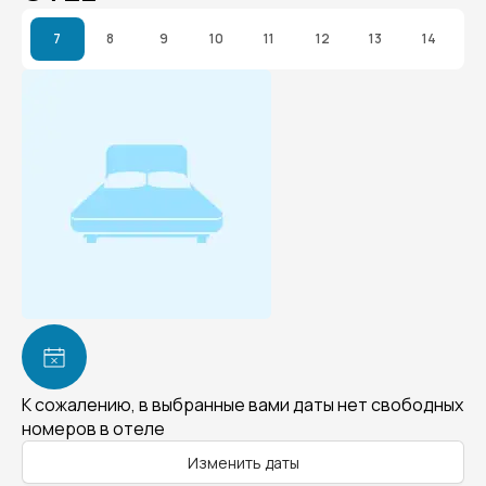
7
8
9
10
11
12
13
14
К сожалению, в выбранные вами даты нет свободных
номеров в отеле
Изменить даты