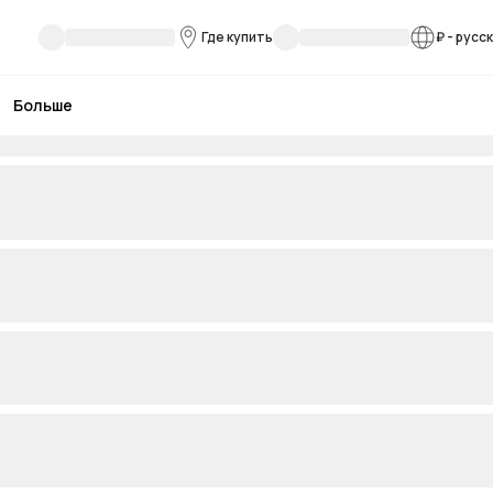
Где купить
₽
-
русс
Больше