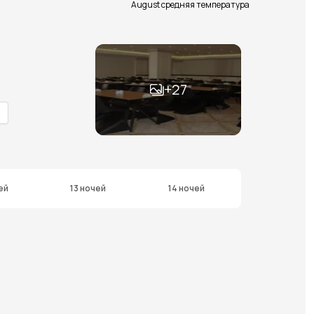
August средняя температура
+
27
ей
13 ночей
14 ночей