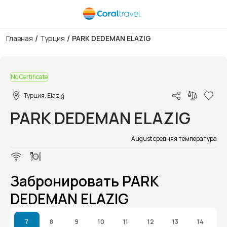
/
/
Главная
Турция
PARK DEDEMAN ELAZIG
1/1
No Certificate
Турция, Elazığ
PARK DEDEMAN ELAZIG
August средняя температура
Забронировать PARK
DEDEMAN ELAZIG
7
8
9
10
11
12
13
14