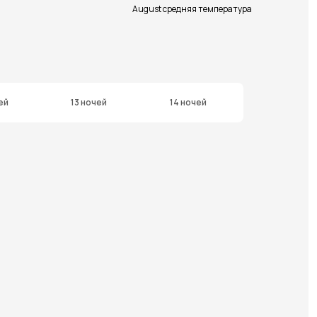
August средняя температура
ей
13 ночей
14 ночей