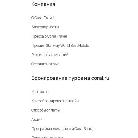
Компания
О Coral Travel
Благодарности
Пресса о Coral Travel
Премия Starway World Best Hotels
Реквизиты компаний
Оставить отзыв
Бронирование туров на coral.ru
Контакты
Как забронировать онлайн
Способы оплаты
Акции
Программа лояльности CoralBonus
Подарочные карты