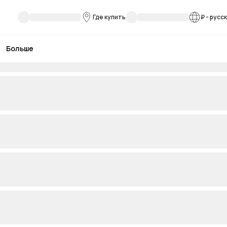
Где купить
₽
-
русс
Больше