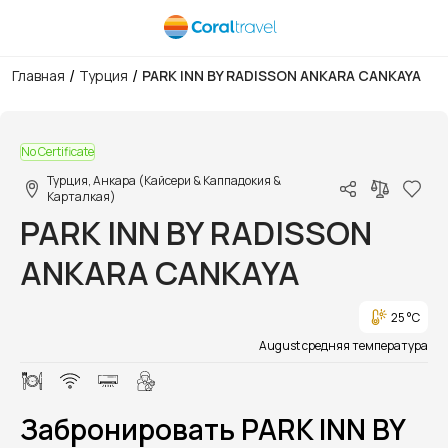
/
/
Главная
Турция
PARK INN BY RADISSON ANKARA CANKAYA
1/1
No Certificate
Турция, Анкара (Кайсери & Каппадокия &
Карталкая)
PARK INN BY RADISSON
ANKARA CANKAYA
25 °C
August средняя температура
Забронировать PARK INN BY