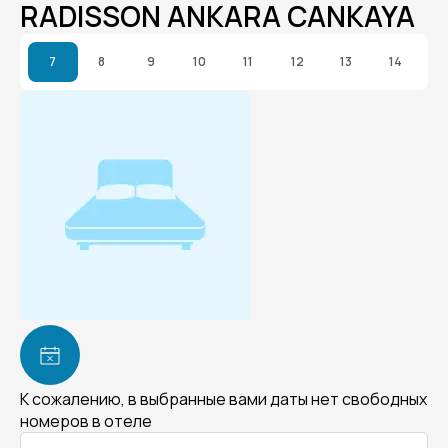
RADISSON ANKARA CANKAYA
7
8
9
10
11
12
13
14
К сожалению, в выбранные вами даты нет свободных
номеров в отеле