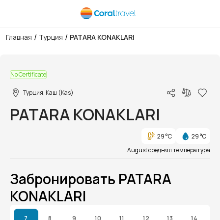
/
/
Главная
Турция
PATARA KONAKLARI
1/1
No Certificate
Турция, Каш (Kas)
PATARA KONAKLARI
29 °C
29 °C
August средняя температура
Забронировать PATARA
KONAKLARI
7
8
9
10
11
12
13
14