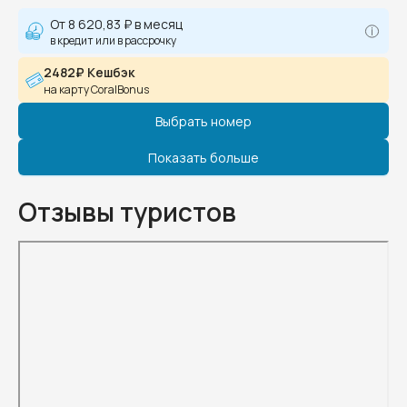
От
8 620,83 ₽
в месяц
в кредит или в рассрочку
2482₽ Кешбэк
на карту CoralBonus
Выбрать номер
Показать больше
Отзывы туристов