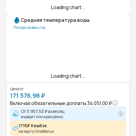
Loading chart...
Средняя температура воды
Погода на весь год
Loading chart...
Цена от
171 576,98 ₽
Включая обязательные доплаты
34 051,00 ₽
От
5 957,53 ₽
в месяц
в кредит или в рассрочку
1715₽ Кешбэк
на карту CoralBonus