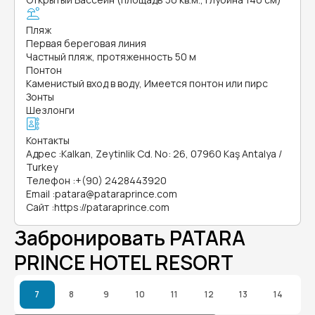
Пляж
Первая береговая линия
Частный пляж, протяженность 50 м
Понтон
Каменистый вход в воду, Имеется понтон или пирс
Зонты
Шезлонги
Контакты
Адрес
:
Kalkan, Zeytinlik Cd. No: 26, 07960 Kaş Antalya /
Turkey
Телефон
:
+(90) 2428443920
Email
:
patara@pataraprince.com
Сайт
:
https://pataraprince.com
Забронировать PATARA
PRINCE HOTEL RESORT
7
8
9
10
11
12
13
14