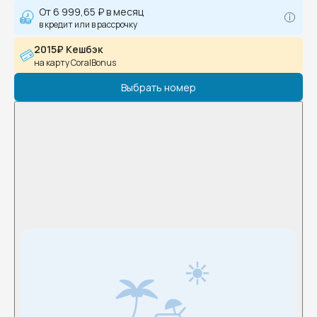
От
6 999,65 ₽
в месяц
в кредит или в рассрочку
2015₽ Кешбэк
на карту CoralBonus
Выбрать номер