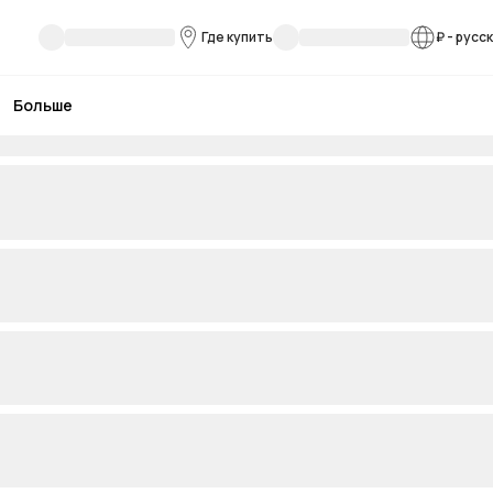
Где купить
₽
-
русс
Больше