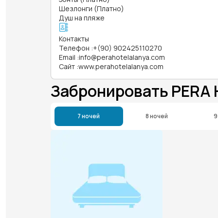
Шезлонги (Платно)
Душ на пляже
Контакты
Телефон
:
+(90) 902425110270
Email
:
info@perahotelalanya.com
Сайт
:
www.perahotelalanya.com
Забронировать PERA
7 ночей
8 ночей
9