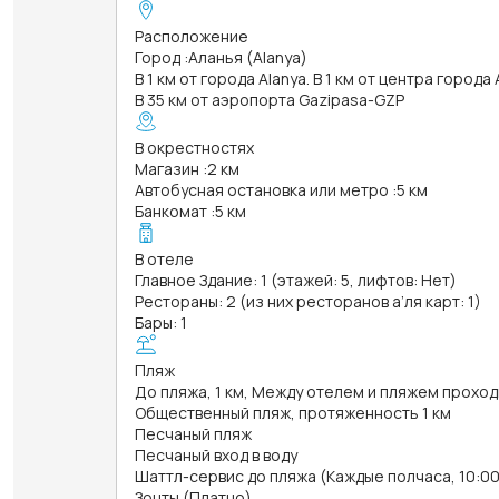
Расположение
Город
:
Аланья (Alanya)
В 1 км от города Alanya. В 1 км от центра города 
В 35 км от аэропорта Gazipasa-GZP
В окрестностях
Магазин
:
2 км
Автобусная остановка или метро
:
5 км
Банкомат
:
5 км
В отеле
Главное Здание: 1 (этажей: 5, лифтов: Нет)
Рестораны: 2 (из них ресторанов а’ля карт: 1)
Бары: 1
Пляж
До пляжа, 1 км, Между отелем и пляжем прох
Общественный пляж, протяженность 1 км
Песчаный пляж
Песчаный вход в воду
Шаттл-сервис до пляжа (Каждые полчаса, 10:00 
Зонты (Платно)