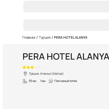
/
/
Главная
Турция
PERA HOTEL ALANYA
PERA HOTEL ALANY
Турция, Аланья (Alanya)
35 км
1 км
Песчаный пляж