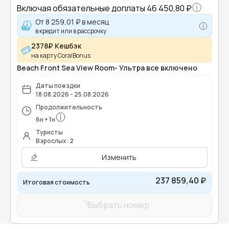
Включая обязательные доплаты
46 450,80 ₽
От
8 259,01 ₽
в месяц
в кредит или в рассрочку
2378₽ Кешбэк
на карту CoralBonus
Beach Front Sea View Room- Ультра все включено
Даты поездки
18.08.2026 - 25.08.2026
Продолжительность
6
н
+
1
н
Туристы
Взрослых: 2
Изменить
237 859,40 ₽
Итоговая стоимость
Выбрать номер