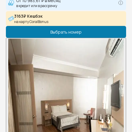
От
10 983,61 ₽
в месяц
в кредит или в рассрочку
3163₽ Кешбэк
на карту CoralBonus
Выбрать номер