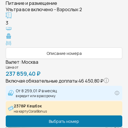
Питание и размещение
Ультра все включено - Взрослых:2
3
Описание номера
Вылет
:
Москва
Цена от
237 859,40 ₽
Включая обязательные доплаты
46 450,80 ₽
От
8 259,01 ₽
в месяц
в кредит или в рассрочку
2378₽ Кешбэк
на карту CoralBonus
Выбрать номер