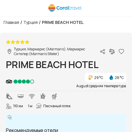
/
/
Главная
Турция
PRIME BEACH HOTEL
1/55
Турция, Мармарис (Marmaris), Мармарис
Сителер (Marmaris Siteler)
PRIME BEACH HOTEL
29 °C
28 °C
August средняя температура
110 км
1 м
Песчаный пляж
Рекомендуемые отели