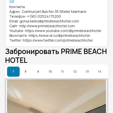
Контакты
Адрес
:
Cumhuriyet Bulv.No:35 Siteler Marmaris
Телефон
:
+(90) 02524175200
Email
:
gonul.keles@primebeachhotel.com
Сайт
:
http://www.primebeachhotel.com
Youtube
:
https://www.youtube.com/@primebeachhotel
Вконтакте
:
https://www.vk.ru/@primebeachhotel
Twitter
:
https://www.twitter.com/primebeachhotel
Забронировать PRIME BEACH
HOTEL
7
8
9
10
11
12
13
14