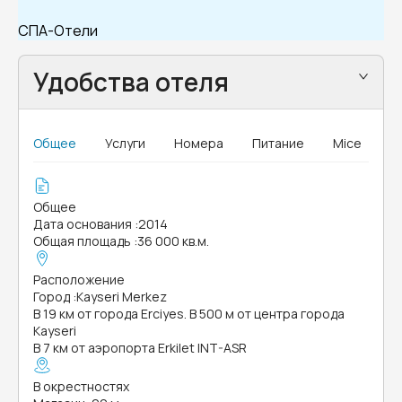
СПА-Отели
Удобства отеля
Общее
Услуги
Номера
Питание
Mice
Общее
Дата основания
:
2014
Общая площадь
:
36 000 кв.м.
Расположение
Город
:
Kayseri Merkez
В 19 км от города Erciyes. В 500 м от центра города
Kayseri
В 7 км от аэропорта Erkilet INT-ASR
В окрестностях