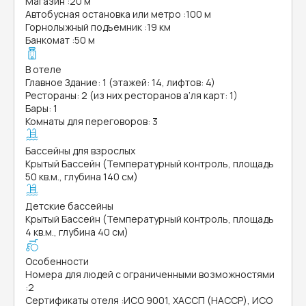
Магазин
:
20 м
Автобусная остановка или метро
:
100 м
Горнолыжный подъемник
:
19 км
Банкомат
:
50 м
В отеле
Главное Здание: 1 (этажей: 14, лифтов: 4)
Рестораны: 2 (из них ресторанов а’ля карт: 1)
Бары: 1
Комнаты для переговоров: 3
Бассейны для взрослых
Крытый Бассейн (Температурный контроль, площадь
50 кв.м., глубина 140 см)
Детские бассейны
Крытый Бассейн (Температурный контроль, площадь
4 кв.м., глубина 40 см)
Особенности
Номера для людей с ограниченными возможностями
:
2
Сертификаты отеля
:
ИСО 9001, ХАССП (HACCP), ИСО