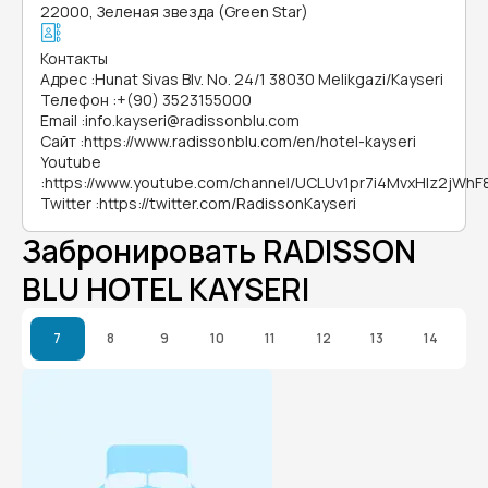
22000, Зеленая звезда (Green Star)
Контакты
Адрес
:
Hunat Sivas Blv. No. 24/1 38030 Melikgazi/Kayseri
Телефон
:
+(90) 3523155000
Email
:
info.kayseri@radissonblu.com
Сайт
:
https://www.radissonblu.com/en/hotel-kayseri
Youtube
:
https://www.youtube.com/channel/UCLUv1pr7i4MvxHIz2jWhF
Twitter
:
https://twitter.com/RadissonKayseri
Забронировать RADISSON
BLU HOTEL KAYSERI
7
8
9
10
11
12
13
14