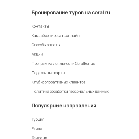
Бронирование туров на coral.ru
Контакты
Как забронировать онлайн
Способы оплаты
Акции
Программа лояльности CoralBonus
Подарочные карты
Клуб корпоративных клиентов
Политика обработки персональных данных
Популярные направления
Турция
Египет
Таиланд