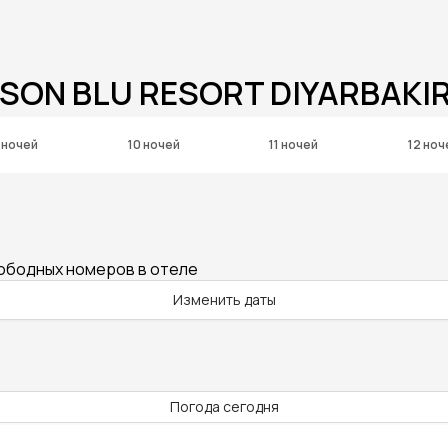
SON BLU RESORT DIYARBAKI
 ночей
10 ночей
11 ночей
12 ноч
вободных номеров в отеле
Изменить даты
Погода сегодня