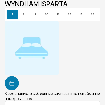
WYNDHAM ISPARTA
7
8
9
10
11
12
13
14
К сожалению, в выбранные вами даты нет свободных
номеров в отеле