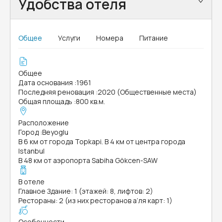
Удобства отеля
Общее
Услуги
Номера
Питание
Общее
Дата основания
:
1961
Последняя реновация
:
2020 (Общественные места)
Общая площадь
:
800 кв.м.
Расположение
Город
:
Beyoglu
В 6 км от города Topkapi. В 4 км от центра города
Istanbul
В 48 км от аэропорта Sabiha Gökcen-SAW
В отеле
Главное Здание: 1 (этажей: 8, лифтов: 2)
Рестораны: 2 (из них ресторанов а’ля карт: 1)
Особенности