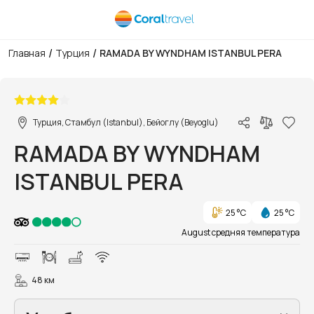
/
/
Главная
Турция
RAMADA BY WYNDHAM ISTANBUL PERA
1/8
Турция, Стамбул (Istanbul), Бейоглу (Beyoglu)
RAMADA BY WYNDHAM
ISTANBUL PERA
25 °C
25 °C
August средняя температура
48 км