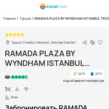
/
/
Главная
Турция
RAMADA PLAZA BY WYNDHAM ISTANBUL TEK
1/15
Турция, Стамбул (Istanbul), Эсенлер (Esenler)
RAMADA PLAZA BY
WYNDHAM ISTANBUL
TEKSTILKENT
25 °C
25 °C
August средняя температура
15 км
Забронировать RAMADA