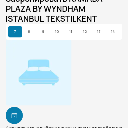
PLAZA BY WYNDHAM
ISTANBUL TEKSTILKENT
7
8
9
10
11
12
13
14