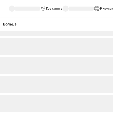
Где купить
₽
-
русс
Больше