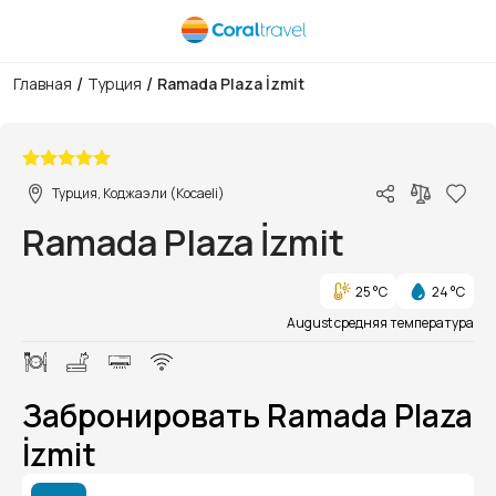
/
/
Главная
Турция
Ramada Plaza İzmit
1/1
Турция, Коджаэли (Kocaeli)
Ramada Plaza İzmit
25 °C
24 °C
August средняя температура
Забронировать Ramada Plaza
İzmit