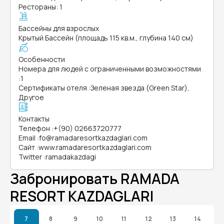
Рестораны: 1
Бассейны для взрослых
Крытый Бассейн (площадь 115 кв.м., глубина 140 см)
Особенности
Номера для людей с ограниченными возможностями
:
1
Сертификаты отеля
:
Зеленая звезда (Green Star),
Другое
Контакты
Телефон
:
+(90) 02663720777
Email
:
fo@ramadaresortkazdaglari.com
Сайт
:
www.ramadaresortkazdaglari.com
Twitter
:
ramadakazdagi
Забронировать RAMADA
RESORT KAZDAGLARI
7
8
9
10
11
12
13
14