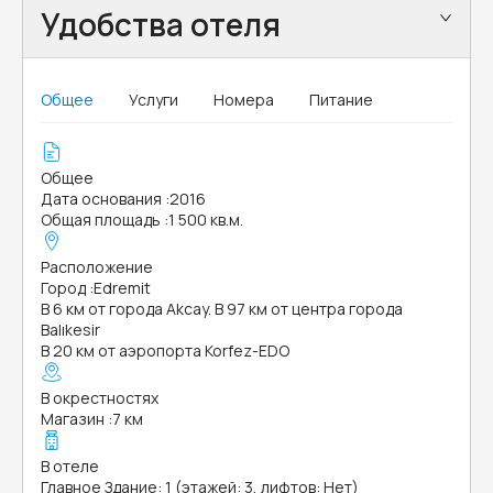
Удобства отеля
Общее
Услуги
Номера
Питание
Общее
Дата основания
:
2016
Общая площадь
:
1 500 кв.м.
Расположение
Город
:
Edremit
В 6 км от города Akcay. В 97 км от центра города
Balıkesir
В 20 км от аэропорта Korfez-EDO
В окрестностях
Магазин
:
7 км
В отеле
Главное Здание: 1 (этажей: 3, лифтов: Нет)