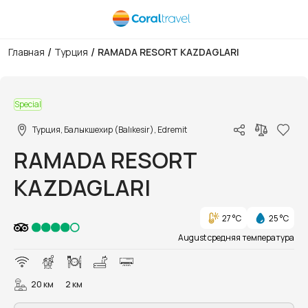
/
/
Главная
Турция
RAMADA RESORT KAZDAGLARI
1/53
Special
Турция, Балыкшехир (Balıkesir), Edremit
RAMADA RESORT
KAZDAGLARI
27 °C
25 °C
August средняя температура
20 км
2 км