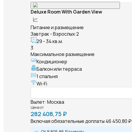
Deluxe Room With Garden View
Питание и размещение
Завтрак - Взрослых:2
29 - 34 кв.м.
3
Максимальное размещение
Кондиционер
Балкон или терраса
1 спальня
Wi-Fi
Вылет
:
Москва
Цена от
282 408,75 ₽
Включая обязательные доплаты
46 450,80 ₽
От
9 805,86 ₽
в месяц