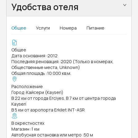
Удобства отеля
Общее
Услуги
Номера
Питание
Общее
Дата основания
:
2012
Последняя реновация
:
2020 (Только в номерах,
Общественные места, Unknown)
Общая площадь
:
10 000 кв.м.
Расположение
Город
:
Кайсери (Kayseri)
В 22 км от города Erciyes. В 7 км от центра города
Kayseri
В 5 км от аэропорта Erkilet INT-ASR
В окрестностях
Магазин
:
1 км
Автобусная остановка или метро
:
50 м