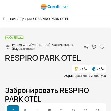
/
/
Главная
Турция
RESPIRO PARK OTEL
1/1
No Certificate
Турция, Стамбул (Istanbul), Буйюкчэкмедже
(Buyukcekmece)
RESPIRO PARK OTEL
25 °C
25 °C
August средняя температура
Забронировать RESPIRO
PARK OTEL
7
8
9
10
11
12
13
14