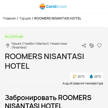
/
/
Главная
Турция
ROOMERS NISANTASI HOTEL
1/1
No Certificate
Турция, Стамбул (Istanbul), Нишанташи
(Nisantasi)
ROOMERS NISANTASI
HOTEL
25 °C
25 °C
August средняя температура
Забронировать ROOMERS
NISANTASI HOTEL