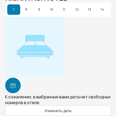
7
8
9
10
11
12
13
14
К сожалению, в выбранные вами даты нет свободных
номеров в отеле
Изменить даты