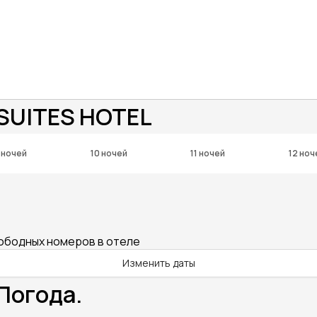
SUITES HOTEL
 ночей
10 ночей
11 ночей
12 ноч
вободных номеров в отеле
Изменить даты
Погода.