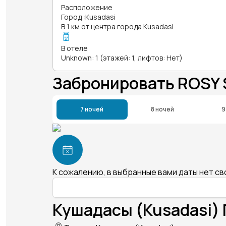
Расположение
Город
:
Kusadasi
В 1 км от центра города Kusadasi
В отеле
Unknown: 1 (этажей: 1, лифтов: Нет)
Забронировать ROSY 
7 ночей
8 ночей
9
К сожалению, в выбранные вами даты нет с
Кушадасы (Kusadasi) 