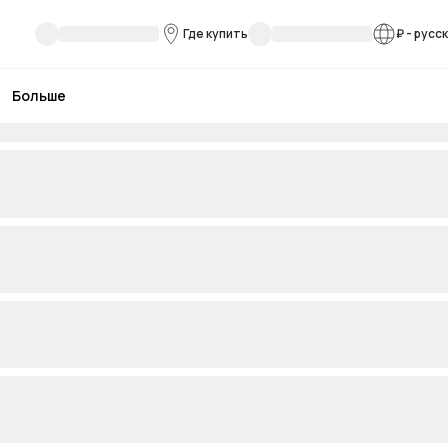
Где купить
₽
-
русс
Больше