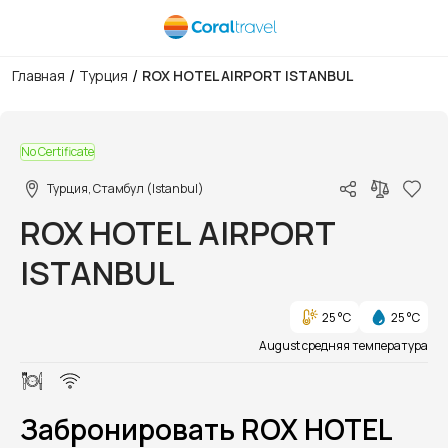
/
/
Главная
Турция
ROX HOTEL AIRPORT ISTANBUL
1/1
No Certificate
Турция, Стамбул (Istanbul)
ROX HOTEL AIRPORT
ISTANBUL
25 °C
25 °C
August средняя температура
Забронировать ROX HOTEL