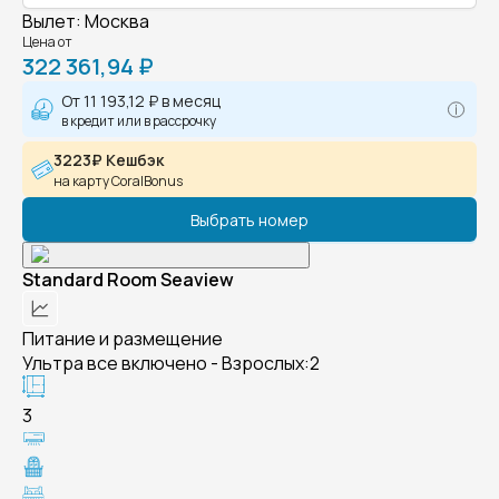
Вылет
:
Москва
Цена от
322 361,94 ₽
От
11 193,12 ₽
в месяц
в кредит или в рассрочку
3223₽ Кешбэк
на карту CoralBonus
Выбрать номер
Standard Room Seaview
Питание и размещение
Ультра все включено - Взрослых:2
3