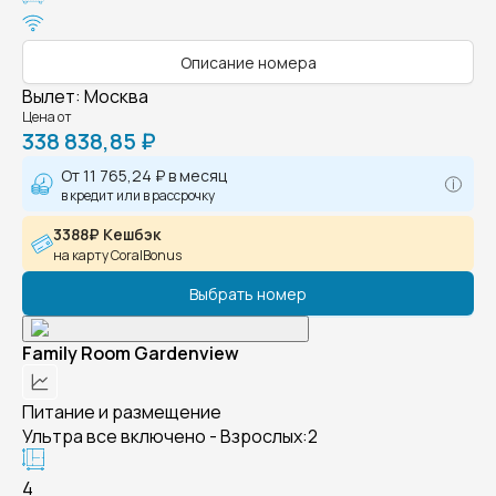
Описание номера
Вылет
:
Москва
Цена от
338 838,85 ₽
От
11 765,24 ₽
в месяц
в кредит или в рассрочку
3388₽ Кешбэк
на карту CoralBonus
Выбрать номер
Family Room Gardenview
Питание и размещение
Ультра все включено - Взрослых:2
4