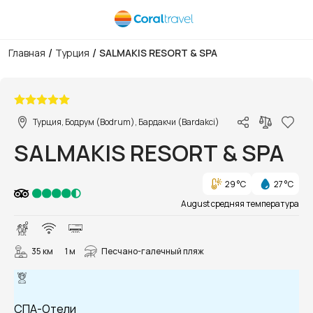
/
/
Главная
Турция
SALMAKIS RESORT & SPA
1/55
Турция, Бодрум (Bodrum), Бардакчи (Bardakci)
SALMAKIS RESORT & SPA
29 °C
27 °C
August средняя температура
35 км
1 м
Песчано-галечный пляж
СПА-Отели