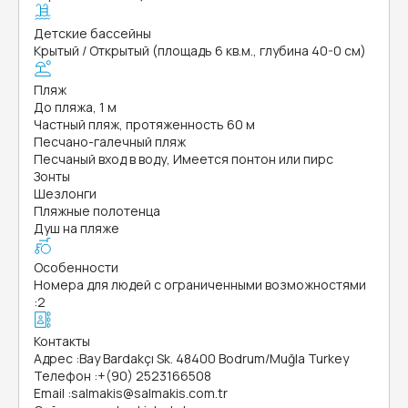
Детские бассейны
Крытый / Открытый (площадь 6 кв.м., глубина 40-0 см)
Пляж
До пляжа, 1 м
Частный пляж, протяженность 60 м
Песчано-галечный пляж
Песчаный вход в воду, Имеется понтон или пирс
Зонты
Шезлонги
Пляжные полотенца
Душ на пляже
Особенности
Номера для людей с ограниченными возможностями
:
2
Контакты
Адрес
:
Bay Bardakçı Sk. 48400 Bodrum/Muğla Turkey
Телефон
:
+(90) 2523166508
Email
:
salmakis@salmakis.com.tr