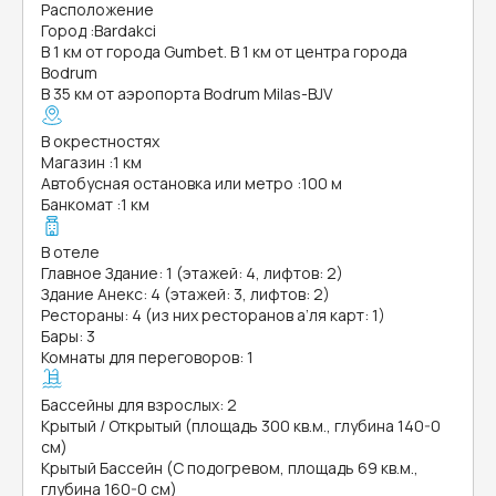
Расположение
Город
:
Bardakci
В 1 км от города Gumbet. В 1 км от центра города
Bodrum
В 35 км от аэропорта Bodrum Milas-BJV
В окрестностях
Магазин
:
1 км
Автобусная остановка или метро
:
100 м
Банкомат
:
1 км
В отеле
Главное Здание: 1 (этажей: 4, лифтов: 2)
Здание Анекс: 4 (этажей: 3, лифтов: 2)
Рестораны: 4 (из них ресторанов а’ля карт: 1)
Бары: 3
Комнаты для переговоров: 1
Бассейны для взрослых: 2
Крытый / Открытый (площадь 300 кв.м., глубина 140-0
см)
Крытый Бассейн (С подогревом, площадь 69 кв.м.,
глубина 160-0 см)