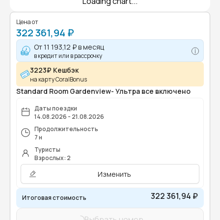
Loading chart...
Цена от
322 361,94 ₽
От
11 193,12 ₽
в месяц
в кредит или в рассрочку
3223₽ Кешбэк
на карту CoralBonus
Standard Room Gardenview- Ультра все включено
Даты поездки
14.08.2026 - 21.08.2026
Продолжительность
7 н
Туристы
Взрослых: 2
Изменить
322 361,94 ₽
Итоговая стоимость
Выбрать номер