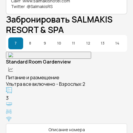
Сайт
:
www.salmakishotel.com
Twitter
:
@SalmakisRS
Забронировать SALMAKIS
RESORT & SPA
7
8
9
10
11
12
13
14
Standard Room Gardenview
Питание и размещение
Ультра все включено - Взрослых:2
3
Описание номера