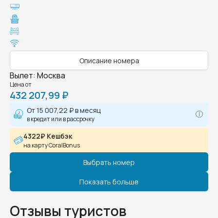
Описание номера
Вылет
:
Москва
Цена от
432 207,99 ₽
От
15 007,22 ₽
в месяц
в кредит или в рассрочку
4322₽ Кешбэк
на карту CoralBonus
Выбрать номер
Показать больше
Отзывы туристов