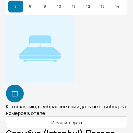
7
8
9
10
11
12
13
14
К сожалению, в выбранные вами даты нет свободных
номеров в отеле
Изменить даты