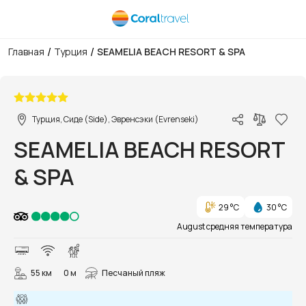
/
/
Главная
Турция
SEAMELIA BEACH RESORT & SPA
1/90
Турция, Сиде (Side), Эвренсэки (Evrenseki)
SEAMELIA BEACH RESORT
& SPA
29 °C
30 °C
August средняя температура
55 км
0 м
Песчаный пляж