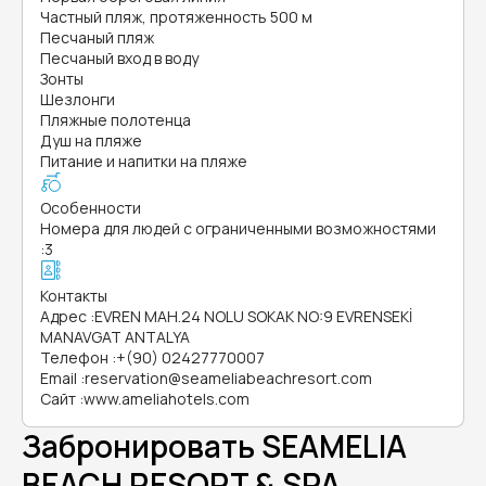
Частный пляж, протяженность 500 м
Песчаный пляж
Песчаный вход в воду
Зонты
Шезлонги
Пляжные полотенца
Душ на пляже
Питание и напитки на пляже
Особенности
Номера для людей с ограниченными возможностями
:
3
Контакты
Адрес
:
EVREN MAH.24 NOLU SOKAK NO:9 EVRENSEKİ
MANAVGAT ANTALYA
Телефон
:
+(90) 02427770007
Email
:
reservation@seameliabeachresort.com
Сайт
:
www.ameliahotels.com
Забронировать SEAMELIA
BEACH RESORT & SPA