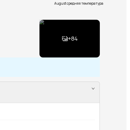
August средняя температура
+
84