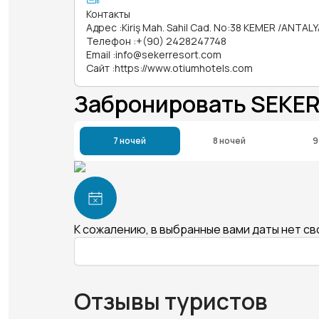
Контакты
Адрес
:
Kiriş Mah. Sahil Cad. No:38 KEMER /ANTAL
Телефон
:
+(90) 2428247748
Email
:
info@sekerresort.com
Сайт
:
https://www.otiumhotels.com
Забронировать SEKE
7 ночей
8 ночей
9
К сожалению, в выбранные вами даты нет с
Отзывы туристов