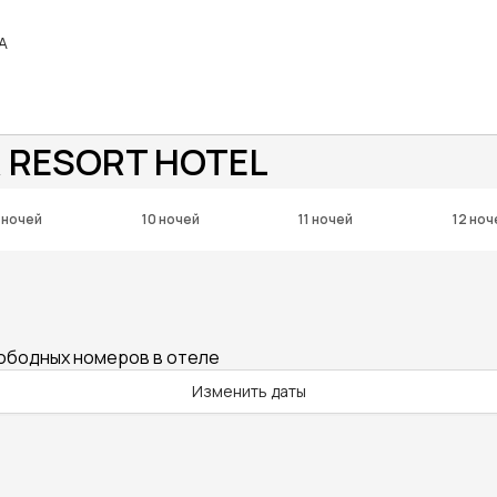
YA
R RESORT HOTEL
 ночей
10 ночей
11 ночей
12 ноч
вободных номеров в отеле
Изменить даты