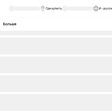
Где купить
₽
-
русс
Больше