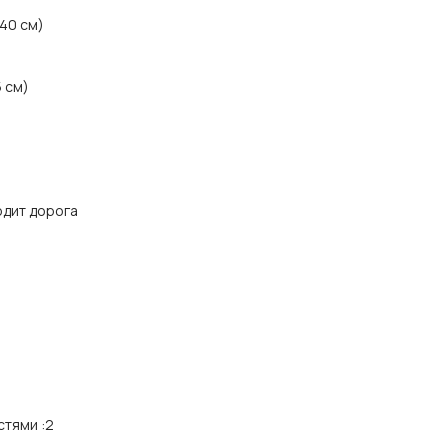
140 см)
5 см)
одит дорога
стями
:
2