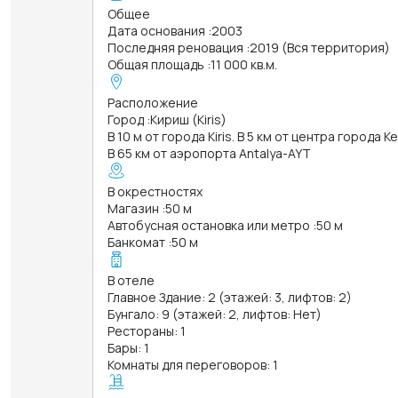
Общее
Дата основания
:
2003
Последняя реновация
:
2019 (Вся территория)
Общая площадь
:
11 000 кв.м.
Расположение
Город
:
Кириш (Kiris)
В 10 м от города Kiris. В 5 км от центра города K
В 65 км от аэропорта Antalya-AYT
В окрестностях
Магазин
:
50 м
Автобусная остановка или метро
:
50 м
Банкомат
:
50 м
В отеле
Главное Здание: 2 (этажей: 3, лифтов: 2)
Бунгало: 9 (этажей: 2, лифтов: Нет)
Рестораны: 1
Бары: 1
Комнаты для переговоров: 1