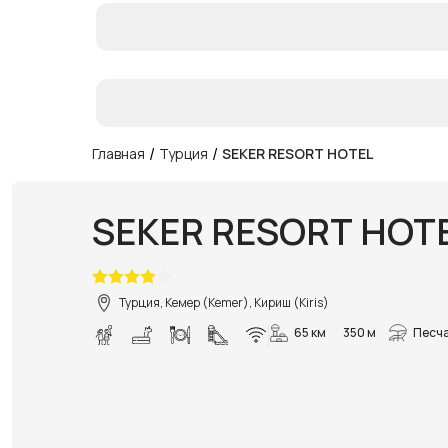
/
/
Главная
Турция
SEKER RESORT HOTEL
SEKER RESORT HOT
Турция, Кемер (Kemer), Кириш (Kiris)
65 км
350 м
Песча