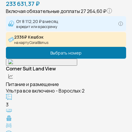
233 631,37 ₽
Включая обязательные доплаты
27 264,60 ₽
От
8 112,20 ₽
в месяц
в кредит или в рассрочку
2336₽ Кешбэк
на карту CoralBonus
Выбрать номер
Corner Suit Land View
Питание и размещение
Ультра все включено - Взрослых:2
3