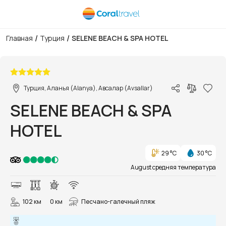
/
/
Главная
Турция
SELENE BEACH & SPA HOTEL
1/89
Турция, Аланья (Alanya), Авсалар (Avsallar)
SELENE BEACH & SPA
HOTEL
29 °C
30 °C
August средняя температура
102 км
0 км
Песчано-галечный пляж