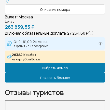
Описание номера
Вылет
:
Москва
Цена от
263 839,53 ₽
Включая обязательные доплаты
27 264,60 ₽
От
9 161,09 ₽
в месяц
в кредит или в рассрочку
2638₽ Кешбэк
на карту CoralBonus
Выбрать номер
Показать больше
Отзывы туристов