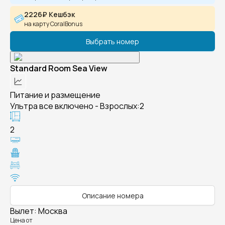
2226₽ Кешбэк
на карту CoralBonus
Выбрать номер
Standard Room Sea View
Питание и размещение
Ультра все включено - Взрослых:2
2
Описание номера
Вылет
:
Москва
Цена от