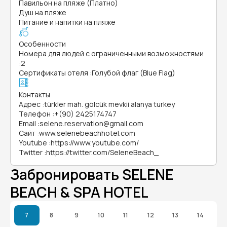
Павильон на пляже (Платно)
Душ на пляже
Питание и напитки на пляже
Особенности
Номера для людей с ограниченными возможностями
:
2
Сертификаты отеля
:
Голубой флаг (Blue Flag)
Контакты
Адрес
:
türkler mah. gölcük mevkii alanya turkey
Телефон
:
+(90) 2425174747
Email
:
selene.reservation@gmail.com
Сайт
:
www.selenebeachhotel.com
Youtube
:
https://www.youtube.com/
Twitter
:
https://twitter.com/SeleneBeach_
Забронировать SELENE
BEACH & SPA HOTEL
7
8
9
10
11
12
13
14