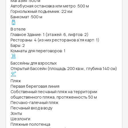
Магазин
:
500 м
Автобусная остановка или метро
:
500 м
Горнолыжный подъемник
:
22 км
Банкомат
:
500 м
В отеле
Главное Здание: 1 (этажей: 6, лифтов: 2)
Рестораны: 4 (из них ресторанов а’ля карт: 1)
Бары: 2
Комнаты для переговоров: 1
Бассейны для взрослых
Открытый Бассейн (площадь 200 кв.м., глубина 140 см)
Пляж
Первая береговая линия
Собственный песчаный пляж на территории
общественного пляжа, протяженность 50 м
Песчано-галечный пляж
Песчаный вход в воду
Зонты
Шезлонги
Пляжные полотенца