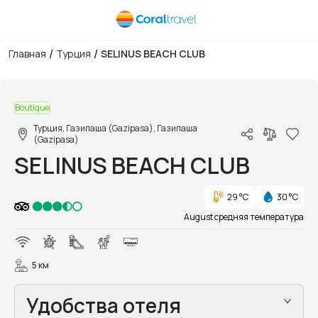
/
/
Главная
Турция
SELINUS BEACH CLUB
1/20
Boutique
Турция, Газипаша (Gazipasa), Газипаша
(Gazipasa)
SELINUS BEACH CLUB
29 °C
30 °C
August средняя температура
5 км
Удобства отеля