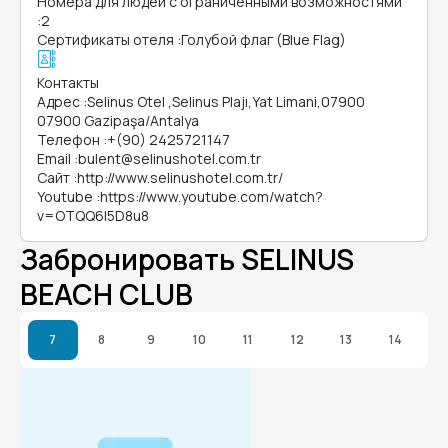
Номера для людей с ограниченными возможностями
:
2
Сертификаты отеля
:
Голубой флаг (Blue Flag)
Контакты
Адрес
:
Selinus Otel ,Selinus Plajı,Yat Limani,07900
07900 Gazipaşa/Antalya
Телефон
:
+(90) 2425721147
Email
:
bulent@selinushotel.com.tr
Сайт
:
http://www.selinushotel.com.tr/
Youtube
:
https://www.youtube.com/watch?
v=OTQQ6I5D8u8
Забронировать SELINUS
BEACH CLUB
7
8
9
10
11
12
13
14