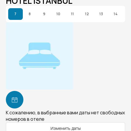
HOTEL ISTANBUL
7
8
9
10
11
12
13
14
К сожалению, в выбранные вами даты нет свободных
номеров в отеле
Изменить даты