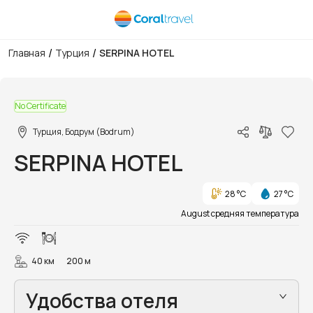
/
/
Главная
Турция
SERPINA HOTEL
1/19
No Certificate
Турция, Бодрум (Bodrum)
SERPINA HOTEL
28 °C
27 °C
August средняя температура
40 км
200 м
Удобства отеля