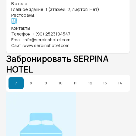
В отеле
Главное Здание: 1 (этажей: 2, лифтов: Нет)
Рестораны: 1
Контакты
Телефон
:
+(90) 2523194547
Email
:
info@serpinahotel.com
Сайт
:
www.serpinahotel.com
Забронировать SERPINA
HOTEL
7
8
9
10
11
12
13
14