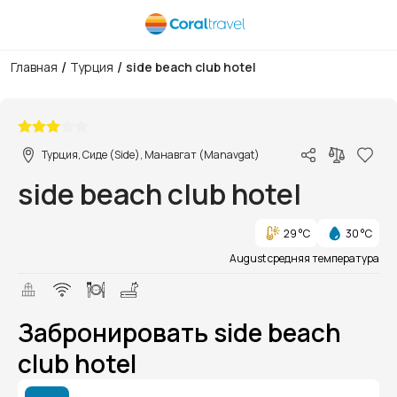
/
/
Главная
Турция
side beach club hotel
1/1
Турция, Сиде (Side), Манавгат (Manavgat)
side beach club hotel
29 °C
30 °C
August средняя температура
Забронировать side beach
club hotel