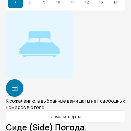
7
8
9
10
11
12
13
14
К сожалению, в выбранные вами даты нет свободных
номеров в отеле
Изменить даты
Сиде (Side) Погода.