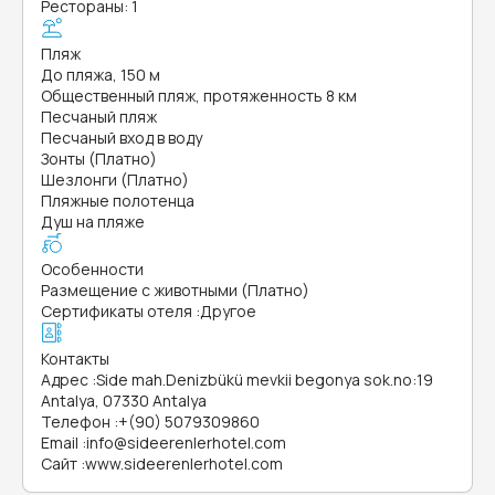
Рестораны: 1
Пляж
До пляжа, 150 м
Общественный пляж, протяженность 8 км
Песчаный пляж
Песчаный вход в воду
Зонты (Платно)
Шезлонги (Платно)
Пляжные полотенца
Душ на пляже
Особенности
Размещение с животными (Платно)
Сертификаты отеля
:
Другое
Контакты
Адрес
:
Side mah.Denizbükü mevkii begonya sok.no:19
Antalya, 07330 Antalya
Телефон
:
+(90) 5079309860
Email
:
info@sideerenlerhotel.com
Сайт
:
www.sideerenlerhotel.com