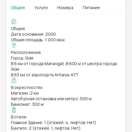
Общее
Услуги
Номера
Питание
Общее
Дата основания
:
2000
Общая площадь
:
1 000 кв.м.
Расположение
Город
:
Side
В 6 км от города Manavgat. В 600 м от центра города
Side
В 63 км от аэропорта Antalya-AYT
В окрестностях
Магазин
:
2 км
Автобусная остановка или метро
:
500 м
Банкомат
:
300 м
В отеле
Главное Здание: 1 (этажей: 4, лифтов: Нет)
Бунгало: 2 (этажей: 1, лифтов: Нет)