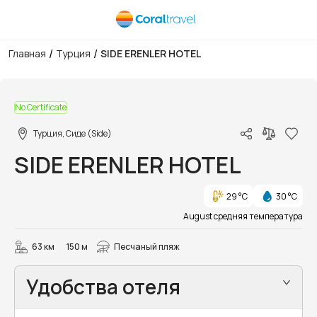
/
/
Главная
Турция
SIDE ERENLER HOTEL
1/10
No Certificate
Турция, Сиде (Side)
SIDE ERENLER HOTEL
29 °C
30 °C
August средняя температура
63 км
150 м
Песчаный пляж
Удобства отеля