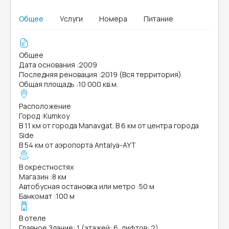
Общее
Услуги
Номера
Питание
Общее
Дата основания
:
2009
Последняя реновация
:
2019 (Вся территория)
Общая площадь
:
10 000 кв.м.
Расположение
Город
:
Kumkoy
В 11 км от города Manavgat. В 6 км от центра города
Side
В 54 км от аэропорта Antalya-AYT
В окрестностях
Магазин
:
8 км
Автобусная остановка или метро
:
50 м
Банкомат
:
100 м
В отеле
Главное Здание: 1 (этажей: 6, лифтов: 2)