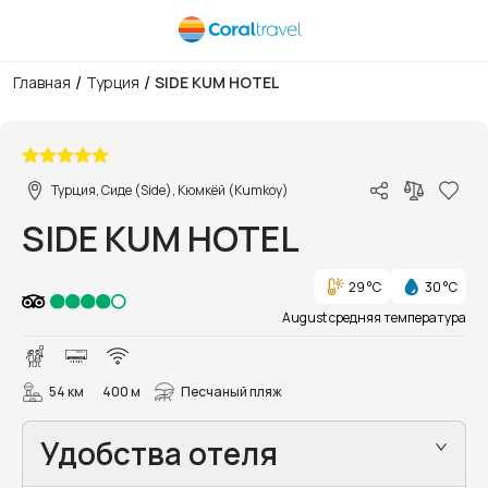
/
/
Главная
Турция
SIDE KUM HOTEL
1/35
Турция, Сиде (Side), Кюмкёй (Kumkoy)
SIDE KUM HOTEL
29 °C
30 °C
August средняя температура
54 км
400 м
Песчаный пляж
Удобства отеля