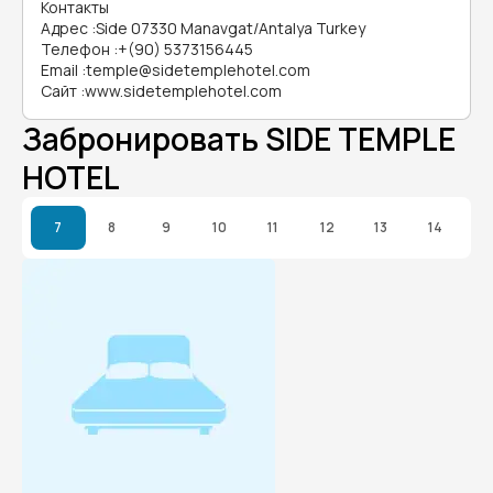
Контакты
Адрес
:
Side 07330 Manavgat/Antalya Turkey
Телефон
:
+(90) 5373156445
Email
:
temple@sidetemplehotel.com
Сайт
:
www.sidetemplehotel.com
Забронировать SIDE TEMPLE
HOTEL
7
8
9
10
11
12
13
14