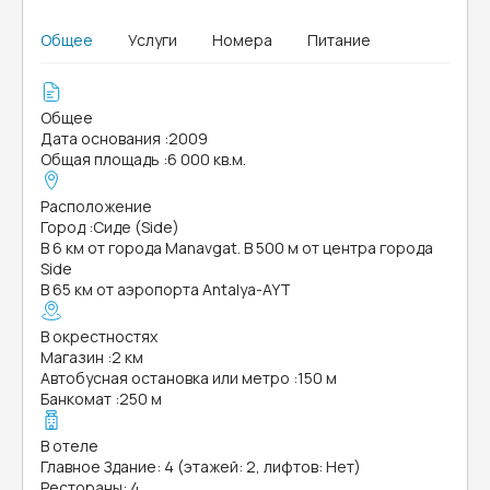
Общее
Услуги
Номера
Питание
Общее
Дата основания
:
2009
Общая площадь
:
6 000 кв.м.
Расположение
Город
:
Сиде (Side)
В 6 км от города Manavgat. В 500 м от центра города
Side
В 65 км от аэропорта Antalya-AYT
В окрестностях
Магазин
:
2 км
Автобусная остановка или метро
:
150 м
Банкомат
:
250 м
В отеле
Главное Здание: 4 (этажей: 2, лифтов: Нет)
Рестораны: 4