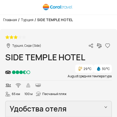
/
/
Главная
Турция
SIDE TEMPLE HOTEL
1/21
Турция, Сиде (Side)
SIDE TEMPLE HOTEL
29 °C
30 °C
August средняя температура
65 км
100 м
Песчаный пляж
Удобства отеля