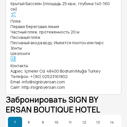
Крытый Бассейн (площадь 25 кв.м., глубина 140-160
см)
Пляж
Первая береговая линия
Частный пляж, протяженность 20 м
Песчаный пляж
Песчаный вход в воду, Имеется понтон или пирс
Зонты
Шезлонги
Контакты
Адрес
:
İçmeler Cd. 48400 Bodrum/Muğla Turkey
Телефон
:
+(90) 02523161802
Email
:
info@signbyersan.com
Сайт
:
http://signbyersan.com
Забронировать SIGN BY
ERSAN BOUTIQUE HOTEL
7
8
9
10
11
12
13
14