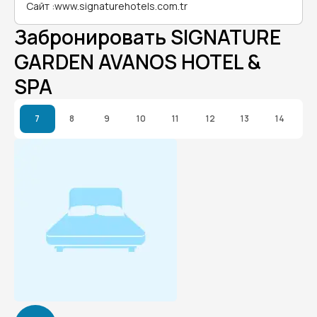
Сайт
:
www.signaturehotels.com.tr
Забронировать SIGNATURE
GARDEN AVANOS HOTEL &
SPA
7
8
9
10
11
12
13
14