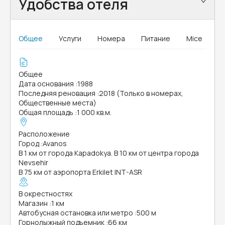
Удобства отеля
Общее
Услуги
Номера
Питание
Mice
Общее
Дата основания
:
1988
Последняя реновация
:
2018 (Только в номерах,
Общественные места)
Общая площадь
:
1 000 кв.м.
Расположение
Город
:
Avanos
В 1 км от города Kapadokya. В 10 км от центра города
Nevsehir
В 75 км от аэропорта Erkilet INT-ASR
В окрестностях
Магазин
:
1 км
Автобусная остановка или метро
:
500 м
Горнолыжный подъемник
:
66 км