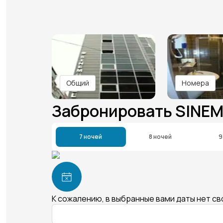
Общий
Номера
Забронировать SINE
7 ночей
8 ночей
9
К сожалению, в выбранные вами даты нет с