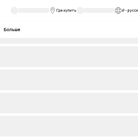
Где купить
₽
-
русс
Больше