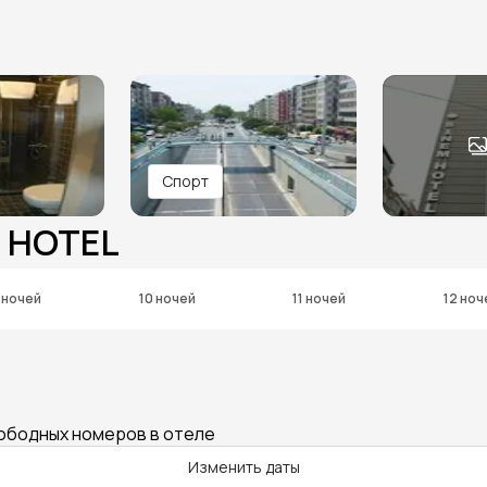
Спорт
M HOTEL
 ночей
10 ночей
11 ночей
12 ноч
вободных номеров в отеле
Изменить даты