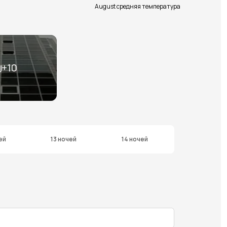
August средняя температура
+
10
ей
13 ночей
14 ночей