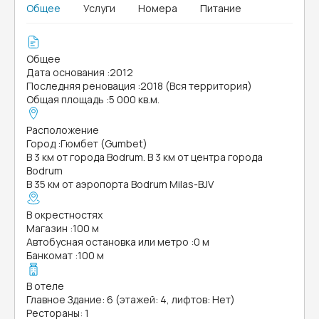
Общее
Услуги
Номера
Питание
Общее
Дата основания
:
2012
Последняя реновация
:
2018 (Вся территория)
Общая площадь
:
5 000 кв.м.
Расположение
Город
:
Гюмбет (Gumbet)
В 3 км от города Bodrum. В 3 км от центра города
Bodrum
В 35 км от аэропорта Bodrum Milas-BJV
В окрестностях
Магазин
:
100 м
Автобусная остановка или метро
:
0 м
Банкомат
:
100 м
В отеле
Главное Здание: 6 (этажей: 4, лифтов: Нет)
Рестораны: 1