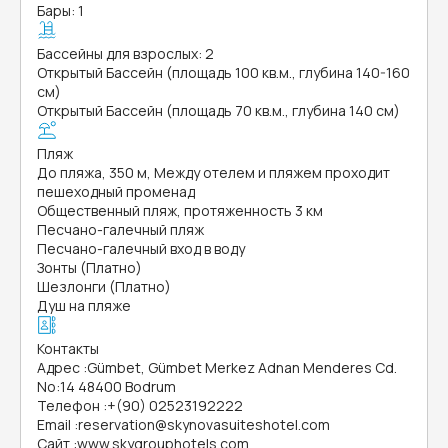
Бары: 1
Бассейны для взрослых: 2
Открытый Бассейн (площадь 100 кв.м., глубина 140-160
см)
Открытый Бассейн (площадь 70 кв.м., глубина 140 см)
Пляж
До пляжа, 350 м, Между отелем и пляжем проходит
пешеходный променад
Общественный пляж, протяженность 3 км
Песчано-галечный пляж
Песчано-галечный вход в воду
Зонты (Платно)
Шезлонги (Платно)
Душ на пляже
Контакты
Адрес
:
Gümbet, Gümbet Merkez Adnan Menderes Cd.
No:14 48400 Bodrum
Телефон
:
+(90) 02523192222
Email
:
reservation@skynovasuiteshotel.com
Сайт
:
www.skygrouphotels.com