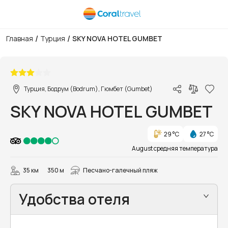
/
/
Главная
Турция
SKY NOVA HOTEL GUMBET
1/31
Турция, Бодрум (Bodrum), Гюмбет (Gumbet)
SKY NOVA HOTEL GUMBET
29 °C
27 °C
August средняя температура
35 км
350 м
Песчано-галечный пляж
Удобства отеля