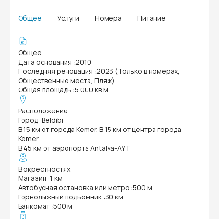
Общее
Услуги
Номера
Питание
Общее
Дата основания
:
2010
Последняя реновация
:
2023 (Только в номерах,
Общественные места, Пляж)
Общая площадь
:
5 000 кв.м.
Расположение
Город
:
Beldibi
В 15 км от города Kemer. В 15 км от центра города
Kemer
В 45 км от аэропорта Antalya-AYT
В окрестностях
Магазин
:
1 км
Автобусная остановка или метро
:
500 м
Горнолыжный подъемник
:
30 км
Банкомат
:
500 м