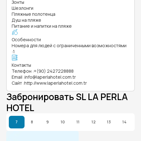
Зонты
Шезлонги
Пляжные полотенца
Душ на пляже
Питание и напитки на пляже
Особенности
Номера для людей с ограниченными возможностями
:
1
Контакты
Телефон
:
+(90) 2427228888
Email
:
info@laperlahotel.com.tr
Сайт
:
http://www.laperlahotel.com.tr
Забронировать SL LA PERLA
HOTEL
7
8
9
10
11
12
13
14