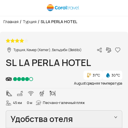
/
/
Главная
Турция
SL LA PERLA HOTEL
1/96
Турция, Кемер (Kemer), Бельдиби (Beldibi)
SL LA PERLA HOTEL
31 °C
30 °C
August средняя температура
45 км
0 м
Песчано-галечный пляж
Удобства отеля