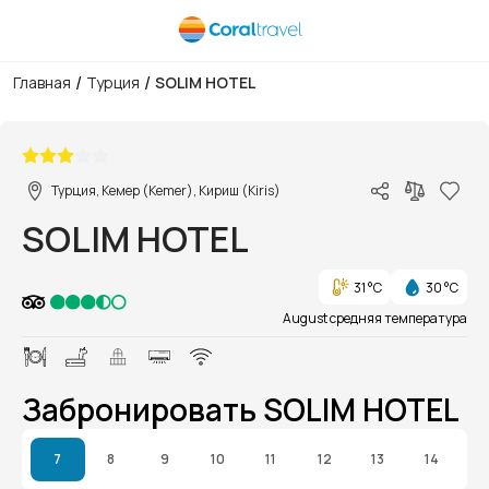
/
/
Главная
Турция
SOLIM HOTEL
1/1
Турция, Кемер (Kemer), Кириш (Kiris)
SOLIM HOTEL
31 °C
30 °C
August средняя температура
Забронировать SOLIM HOTEL
7
8
9
10
11
12
13
14