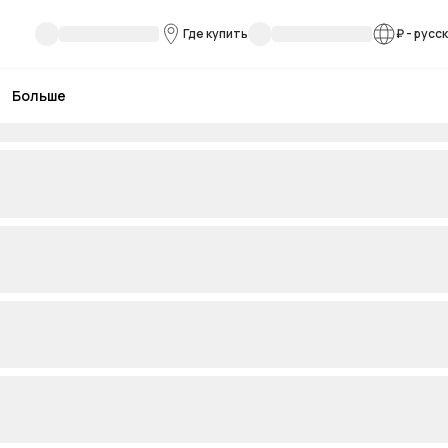
Где купить
₽
-
русс
Больше