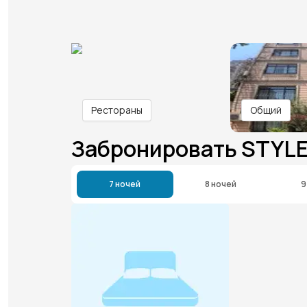
Рестораны
Общий
Забронировать STYL
7 ночей
8 ночей
9