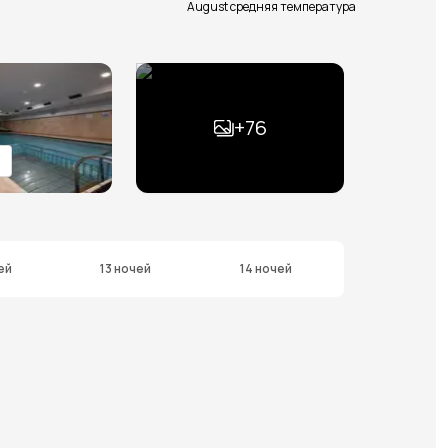
August средняя температура
+
76
ей
13 ночей
14 ночей