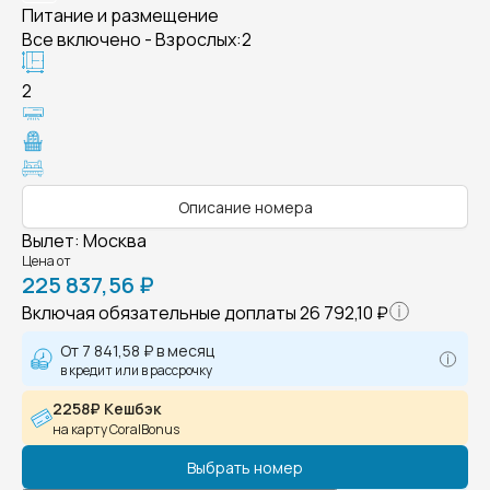
Питание и размещение
Все включено - Взрослых:2
2
Описание номера
Вылет
:
Москва
Цена от
225 837,56 ₽
Включая обязательные доплаты
26 792,10 ₽
От
7 841,58 ₽
в месяц
в кредит или в рассрочку
2258₽ Кешбэк
на карту CoralBonus
Выбрать номер