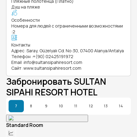
Пляжные полотенца (Платно)
Душ на пляже
Особенности
Номера для людей с ограниченными возможностями
:
2
Контакты
Адрес
:
Saray, Güzelyalı Cd. No:30, 07400 Alanya/Antalya
Телефон
:
+(90) 02425191972
Email
:
info@sultansipahiresort.com
Сайт
:
www.sultansipahiresort.com
Забронировать SULTAN
SIPAHI RESORT HOTEL
7
8
9
10
11
12
13
14
Standard Room