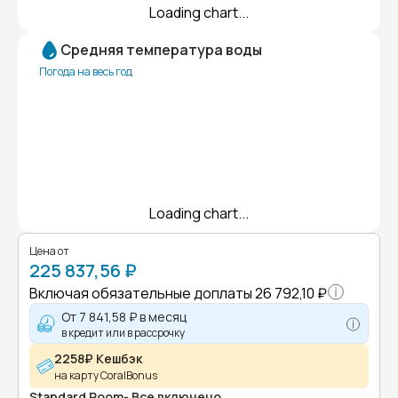
Loading chart...
Средняя температура воды
Погода на весь год
Loading chart...
Цена от
225 837,56 ₽
Включая обязательные доплаты
26 792,10 ₽
От
7 841,58 ₽
в месяц
в кредит или в рассрочку
2258₽ Кешбэк
на карту CoralBonus
Standard Room- Все включено