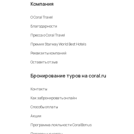
Компания
О Coral Travel
Благодарности
Пресса о Coral Travel
Премия Starway World Best Hotels
Реквизиты компаний
Оставить отзыв
Бронирование туров на coral.ru
Контакты
Как забронировать онлайн
Способы оплаты
Акции
Программа лояльности CoralBonus
Подарочные карты