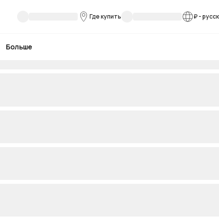
Где купить
₽
-
русс
Больше