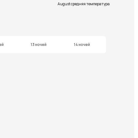
August средняя температура
ей
13 ночей
14 ночей