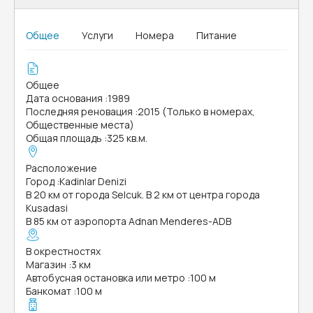
Общее
Услуги
Номера
Питание
Общее
Дата основания
:
1989
Последняя реновация
:
2015 (Только в номерах,
Общественные места)
Общая площадь
:
325 кв.м.
Расположение
Город
:
Kadinlar Denizi
В 20 км от города Selcuk. В 2 км от центра города
Kusadasi
В 85 км от аэропорта Adnan Menderes-ADB
В окрестностях
Магазин
:
3 км
Автобусная остановка или метро
:
100 м
Банкомат
:
100 м