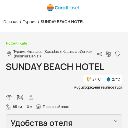
/
/
Главная
Турция
SUNDAY BEACH HOTEL
1/20
No Certificate
Турция, Кушадасы (Kusadasi), Кадынлар Денизи
(Kadinlar Denizi)
SUNDAY BEACH HOTEL
27 °C
27 °C
August средняя температура
85 км
0 м
Песчаный пляж
Удобства отеля