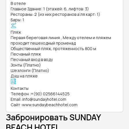
В отеле
Главное Здание: 1 (этажей: 6, лифтов: 3)
Рестораны: 2 (из них ресторанов а’ля карт: 1)
Бары: 1
Пляж
Первая береговая линия , Между отелем и пляжем
проходит пешеходный променад
Общественный пляж, протяженность 800 м
Песчаный пляж
Песчаный вход в воду
Зонты (Платно)
Шезлонги (Платно)
Душ на пляже
Контакты
Телефон
:
+(90) 02566144525
Email
:
info@sundayhotel.com
Сайт
:
www.sundaybeachhotel.com
Забронировать SUNDAY
BEACH HOTEL