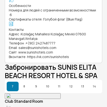
Особенности
Номера для людей с ограниченными возможностями
:
6
Сертификаты отеля
:
Голубой флаг (Blue Flag)
Контакты
Адрес
:
Kızılağaç Mahallesi Kızılağaç Mevkii 07600
Manavgat/Antalya
Телефон
:
+(90) 2427487777
Email
:
sales@sunishotels.com
Сайт
:
www.sunishotels.com
Вконтакте
:
https://vk.com/sunishotels
Забронировать SUNIS ELITA
BEACH RESORT HOTEL & SPA
7
8
9
10
11
12
13
14
Club Standard Room