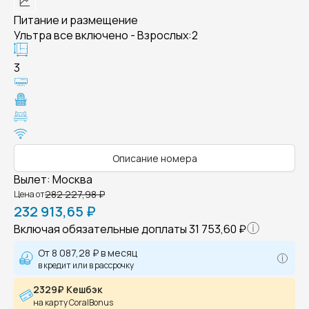
Питание и размещение
Ультра все включено - Взрослых:2
3
Описание номера
Вылет
:
Москва
282 227,98 ₽
Цена от
232 913,65 ₽
Включая обязательные доплаты
31 753,60 ₽
От
8 087,28 ₽
в месяц
в кредит или в рассрочку
2329₽ Кешбэк
на карту CoralBonus