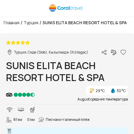
/
/
Главная
Турция
SUNIS ELITA BEACH RESORT HOTEL & SPA
1/81
Турция, Сиде (Side), Кызылаадж (Kizilagac)
SUNIS ELITA BEACH
RESORT HOTEL & SPA
29 °C
30 °C
August средняя температура
81 км
0 км
Песчано-галечный пляж