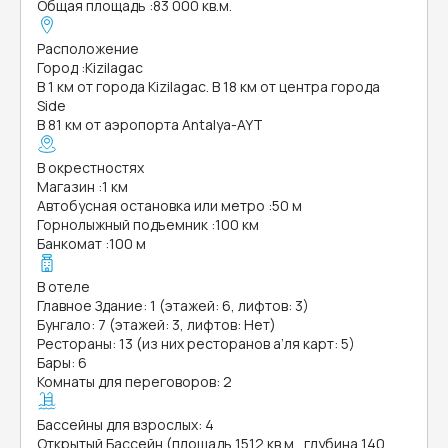
Общая площадь
:
83 000 кв.м.
Расположение
Город
:
Kizilagac
В 1 км от города Kizilagac. В 18 км от центра города
Side
В 81 км от аэропорта Antalya-AYT
В окрестностях
Магазин
:
1 км
Автобусная остановка или метро
:
50 м
Горнолыжный подъемник
:
100 км
Банкомат
:
100 м
В отеле
Главное Здание: 1 (этажей: 6, лифтов: 3)
Бунгало: 7 (этажей: 3, лифтов: Нет)
Рестораны: 13 (из них ресторанов а’ля карт: 5)
Бары: 6
Комнаты для переговоров: 2
Бассейны для взрослых: 4
Открытый Бассейн (площадь 1512 кв.м., глубина 140