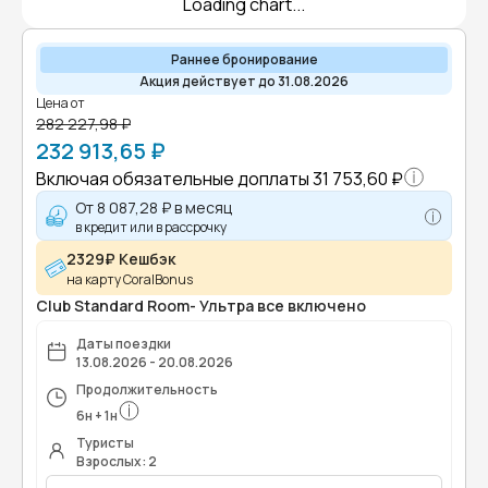
Loading chart...
Раннее бронирование
Акция действует до 31.08.2026
Цена от
282 227,98 ₽
232 913,65 ₽
Включая обязательные доплаты
31 753,60 ₽
От
8 087,28 ₽
в месяц
в кредит или в рассрочку
2329₽ Кешбэк
на карту CoralBonus
Club Standard Room- Ультра все включено
Даты поездки
13.08.2026 - 20.08.2026
Продолжительность
6
н
+
1
н
Туристы
Взрослых: 2