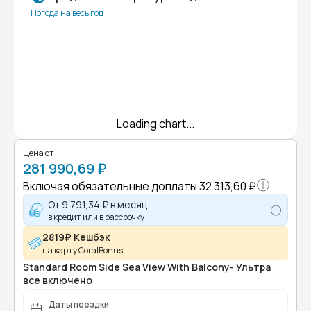
Погода на весь год
Loading chart...
Цена от
281 990,69 ₽
Включая обязательные доплаты
32 313,60 ₽
От
9 791,34 ₽
в месяц
в кредит или в рассрочку
2819₽ Кешбэк
на карту CoralBonus
Standard Room Side Sea View With Balcony- Ультра
все включено
Даты поездки