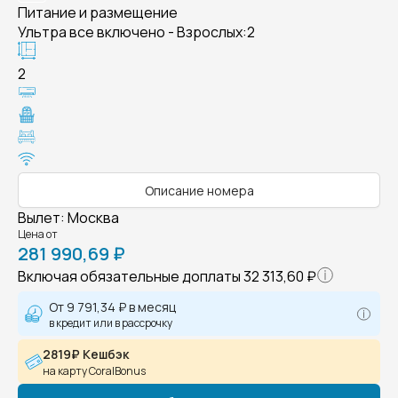
Питание и размещение
Ультра все включено - Взрослых:2
2
Описание номера
Вылет
:
Москва
Цена от
281 990,69 ₽
Включая обязательные доплаты
32 313,60 ₽
От
9 791,34 ₽
в месяц
в кредит или в рассрочку
2819₽ Кешбэк
на карту CoralBonus