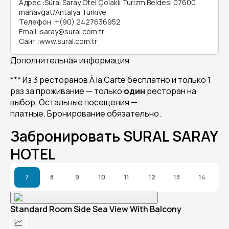
Адрес
:
Süral Saray Otel Çolaklı Turizm Beldesi 07600
manavgat/Antalya Türkiye
Телефон
:
+(90) 2427636952
Email
:
saray@sural.com.tr
Сайт
:
www.sural.com.tr
Дополнительная информация
*** Из 3 ресторанов À la Carte бесплатно и только 1
раз за проживание — только
один
ресторан на
выбор. Остальные посещения —
платные. Бронирование обязательно.
Забронировать SURAL SARAY
HOTEL
7
8
9
10
11
12
13
14
Standard Room Side Sea View With Balcony