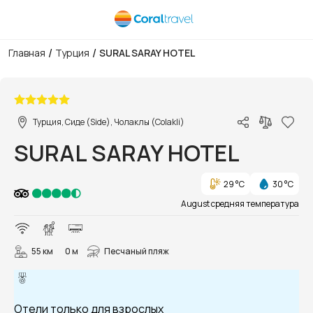
/
/
Главная
Турция
SURAL SARAY HOTEL
1/91
Турция, Сиде (Side), Чолаклы (Colakli)
SURAL SARAY HOTEL
29 °C
30 °C
August средняя температура
55 км
0 м
Песчаный пляж
Отели только для взрослых