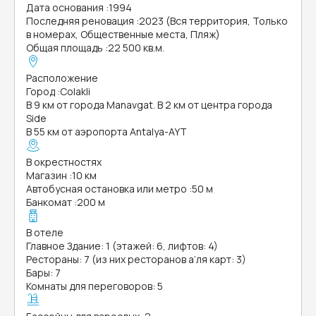
Дата основания
:
1994
Последняя реновация
:
2023 (Вся территория, Только
в номерах, Общественные места, Пляж)
Общая площадь
:
22 500 кв.м.
Расположение
Город
:
Colakli
В 9 км от города Manavgat. В 2 км от центра города
Side
В 55 км от аэропорта Antalya-AYT
В окрестностях
Магазин
:
10 км
Автобусная остановка или метро
:
50 м
Банкомат
:
200 м
В отеле
Главное Здание: 1 (этажей: 6, лифтов: 4)
Рестораны: 7 (из них ресторанов а’ля карт: 3)
Бары: 7
Комнаты для переговоров: 5