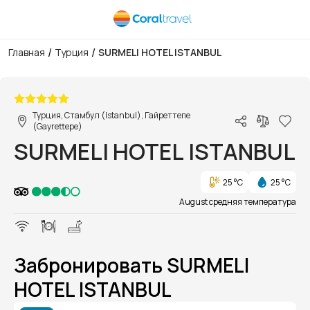
/
/
Главная
Турция
SURMELI HOTEL ISTANBUL
1/24
Турция, Стамбул (Istanbul), Гайреттепе
(Gayrettepe)
SURMELI HOTEL ISTANBUL
25 °C
25 °C
August средняя температура
Забронировать SURMELI
HOTEL ISTANBUL