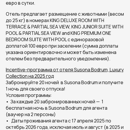
евро в сутки.
Отель предлагает размещение с животными (весом
до 25 кг) в номерах KING DELUXE ROOM WITH
TERRACE & PARTIAL SEA VIEW, KING JUNIOR SUITE WITH
POOL & PARTIAL SEA VIEW and KING PREMIUM ONE
BEDROOM SUITE WITH POOL с единоразовой
доплатой 100 евро при заселении (сумма доплаты
указана ориентировочно и может быть изменена
отелем без предварительного уведомления).
Incentive-программа от отеля Susona Bodrum, Luxury
Collection на 2025 год
Забронируйте 20 ночей в Susona Bodrum и получите
1 ночь для своего отпуска!
Условия программы:
•⁠ ⁠За каждые 20 забронированных ночей — 1
бесплатная ночь в Susona Bodrum для агента
(ваучер на 2 персоны)
• Даты проживания агента с 17 апреля 2025 по
октябрь 2026 года, исключая июль и август (в 2025 и