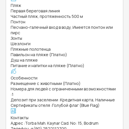
Пляж
Первая береговая линия
Частный пляж, протяженность 500 м
Понтон
Песчано-галечный вход в воду, Имеется понтон или
пирс
Зонты
Шезлонги
Пляжные полотенца
Павильон на пляже (Платно)
Душ на пляже
Питание и напитки на пляже (Платно)
Особенности
Размещение с животными (Платно)
Номера для людей с ограниченными возможностями
:
1
Депозит при заселении
:
Кредитная карта, Наличные
Сертификаты отеля
:
Голубой флаг (Blue Flag)
Контакты
Адрес
:
Torba Mah. Kaynar Cad. No: 15, Bodrum
Телефон
:
+(90) 2522112700