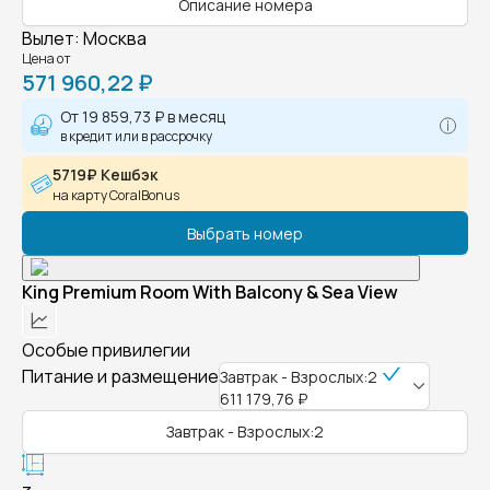
Описание номера
Вылет
:
Москва
Цена от
571 960,22 ₽
От
19 859,73 ₽
в месяц
в кредит или в рассрочку
5719₽ Кешбэк
на карту CoralBonus
Выбрать номер
King Premium Room With Balcony & Sea View
Особые привилегии
Питание и размещение
Завтрак - Взрослых:2
611 179,76 ₽
Завтрак - Взрослых:2