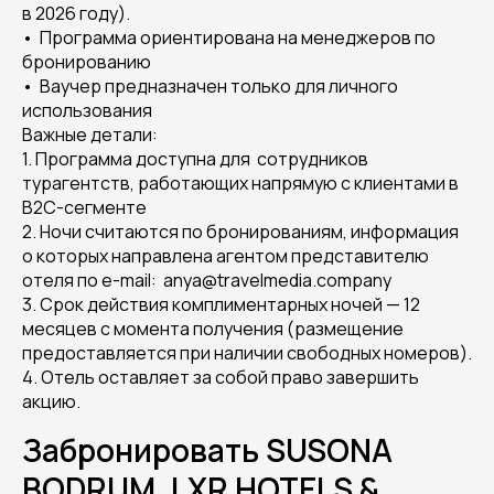
в 2026 году).
•⁠ ⁠Программа ориентирована на менеджеров по
бронированию
•⁠ ⁠Ваучер предназначен только для личного
использования
Важные детали:
1.⁠ ⁠Программа доступна для сотрудников
турагентств, работающих напрямую с клиентами в
B2C-сегменте
2.⁠ ⁠Ночи считаются по бронированиям, информация
о которых направлена агентом представителю
отеля по e-mail: anya@travelmedia.company
3.⁠ ⁠Срок действия комплиментарных ночей — 12
месяцев с момента получения (размещение
предоставляется при наличии свободных номеров).
4.⁠ ⁠Отель оставляет за собой право завершить
акцию.
Забронировать SUSONA
BODRUM, LXR HOTELS &