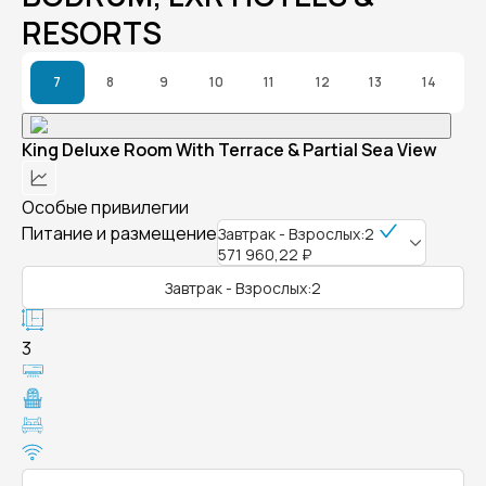
RESORTS
7
8
9
10
11
12
13
14
King Deluxe Room With Terrace & Partial Sea View
Особые привилегии
Питание и размещение
Завтрак - Взрослых:2
571 960,22 ₽
Завтрак - Взрослых:2
3