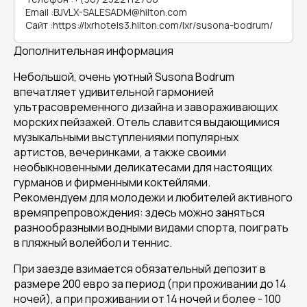
Email
:
BJVLX-SALESADM@hilton.com
Сайт
:
https://lxrhotels3.hilton.com/lxr/susona-bodrum/
Дополнительная информация
Небольшой, очень уютный Susona Bodrum
впечатляет удивительной гармонией
ультрасовременного дизайна и завораживающих
морских пейзажей. Отель славится выдающимися
музыкальными выступлениями популярных
артистов, вечеринками, а также своими
необыкновенными деликатесами для настоящих
гурманов и фирменными коктейлями.
Рекомендуем для молодежи и любителей активного
времяпрепровождения: здесь можно заняться
разнообразными водными видами спорта, поиграть
в пляжный волейбол и теннис.
При заезде взимается обязательный депозит в
размере 200 евро за период (при проживании до 14
ночей), а при проживании от 14 ночей и более - 100