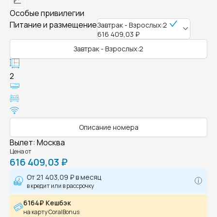
Особые привилегии
Питание и размещение
Завтрак - Взрослых:2
616 409,03 ₽
Завтрак - Взрослых:2
2
Описание номера
Вылет
:
Москва
Цена от
616 409,03 ₽
От
21 403,09 ₽
в месяц
в кредит или в рассрочку
6164₽ Кешбэк
на карту CoralBonus