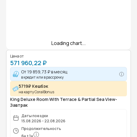
Loading chart...
Цена от
571 960,22 ₽
От
19 859,73 ₽
в месяц
в кредит или в рассрочку
5719₽ Кешбэк
на карту CoralBonus
King Deluxe Room With Terrace & Partial Sea View-
Завтрак
Даты поездки
15.08.2026 - 22.08.2026
Продолжительность
6
н
+
1
н