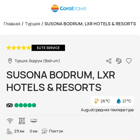
/
/
Главная
Турция
SUSONA BODRUM, LXR HOTELS & RESORTS
1/71
ELITE SERVICE
Турция, Бодрум (Bodrum)
SUSONA BODRUM, LXR
HOTELS & RESORTS
28 °C
27 °C
August средняя температура
29 км
0 км
Понтон