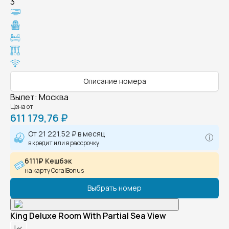
3
Описание номера
Вылет
:
Москва
Цена от
611 179,76 ₽
От
21 221,52 ₽
в месяц
в кредит или в рассрочку
6111₽ Кешбэк
на карту CoralBonus
Выбрать номер
King Deluxe Room With Partial Sea View